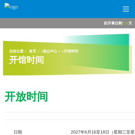
距开幕仅剩
313
天
网站首页
展会概况
当前位置
首页
>
观众中心
>
开馆时间
开馆时间
参展商中心
观众中心
新闻中心
开放时间
展馆交通
商旅服务
日期
2027年6月16至18日（星期三至